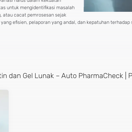
variasi halus dalam kekuatan
tas untuk mengidentifikasi masalah
g, atau cacat pemrosesan sejak
a yang efisien, pelaporan yang andal, dan kepatuhan terhadap 
tin dan Gel Lunak – Auto PharmaCheck | P