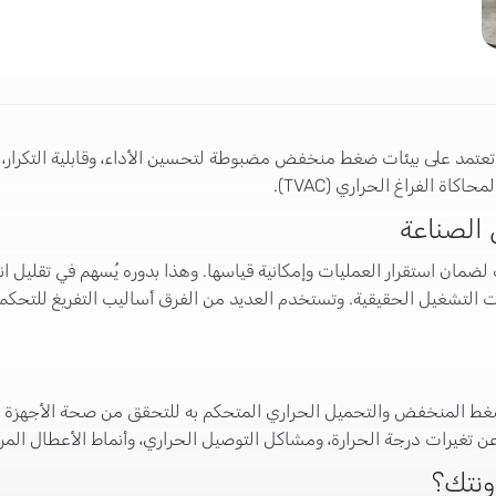
التي تعتمد على بيئات ضغط منخفض مضبوطة لتحسين الأداء، وقابلية التكر
 الصناعة
ت لضمان استقرار العمليات وإمكانية قياسها. وهذا بدوره يُسهم في تقليل ا
ات التشغيل الحقيقية. وتستخدم العديد من الفرق أساليب التفريغ للتحكم في
غرف اختبار الفراغ الحراري (TVAC) الضغط المنخفض والتحميل الحراري المتحكم به للتحقق م
 تغيرات درجة الحرارة، ومشاكل التوصيل الحراري، وأنماط الأعطال المرتب
رونتك؟