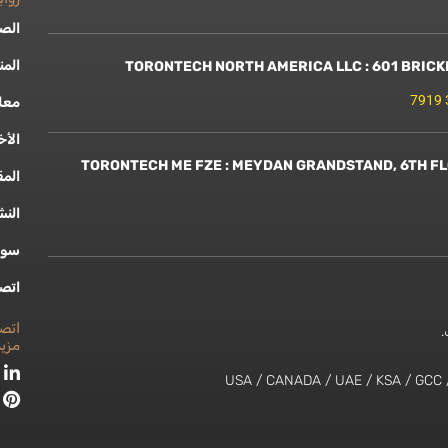
الصف
المن
معل
الأخ
TORONTECH ME FZE : MEYDAN GRANDSTAND, 6TH FL
المق
النش
سو
اتصل
اتص
.
مزي