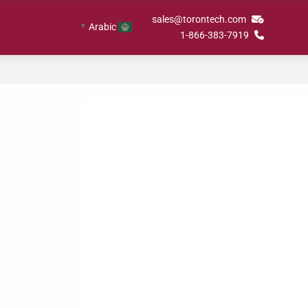
sales@torontech.com
Arabic
▼
1-866-383-7919