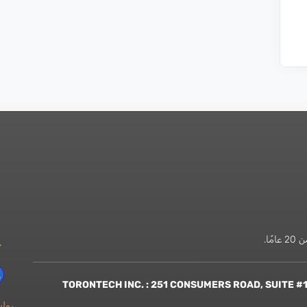
ًا.
روا