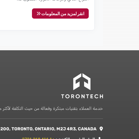
انقر لمزيد من المعلومات
خدمة العملاء بتقنيات مبتكرة وفعالة من حيث التكلفة لأكثر من 20 عام
TORONTECH INC. : 251 CONSUMERS ROAD, SUITE #1200, TORONTO, ONTARIO, M2J 4R3, CANADA