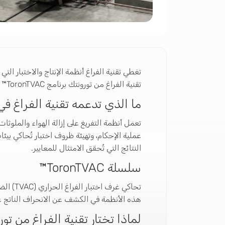
تغطي تقنية الفراغ أنظمة الإنتاج والاختبار 
تقنية الفراغ من تورونتك برنامج ToronTVAC™ لمحاكاة الفراغ الحراري (TVAC).
ما الذي تدعمه تقنية الفراغ في
تعمل أنظمة التفريغ على إزالة الهواء والملوثا
عملية الإحكام، وتهيئة ظروف اختبار تُحاكي بيئ
النتائج التي تُحقق الامتثال للمعايير.
سلسلة ToronTVAC™
تحاكي 
هذه الأنظمة في الكشف عن الانحراف الناتج عن
لماذا تختار تقنية الفراغ من تو