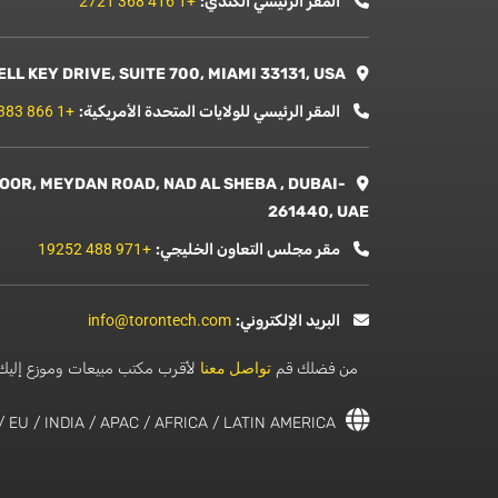
المقر الرئيسي الكندي:
+1 416 368 2721
TORONTECH NORTH AMERICA LLC : 601 BRICKELL KEY DRIVE, SUITE 700, MIAMI 33131, USA
المقر الرئيسي للولايات المتحدة الأمريكية:
+1 866 383 7919
OOR, MEYDAN ROAD, NAD AL SHEBA , DUBAI-
261440, UAE
مقر مجلس التعاون الخليجي:
+971 488 19252
البريد الإلكتروني:
info@torontech.com
من فضلك قم
تواصل معنا
لأقرب مكتب مبيعات وموزع إليك
USA / CANADA / UAE / KSA / GCC / EU / INDIA / APAC / AFRICA / LATIN AMERICA